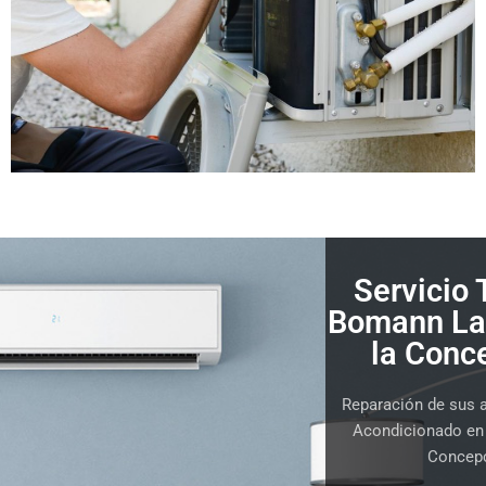
Servicio 
Bomann La
la Conc
Reparación de sus a
Acondicionado en 
Concep