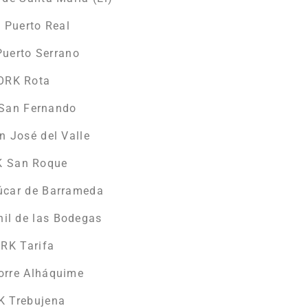
 Puerto Real
Puerto Serrano
YORK Rota
 San Fernando
n José del Valle
K San Roque
úcar de Barrameda
nil de las Bodegas
ORK Tarifa
orre Alháquime
K Trebujena