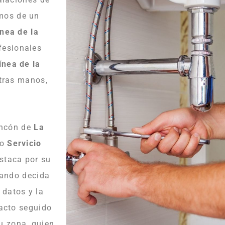
mos de un
nea de la
fesionales
ínea de la
stras manos,
incón de
La
ro
Servicio
staca por su
uando decida
datos y la
 acto seguido
u zona, quien