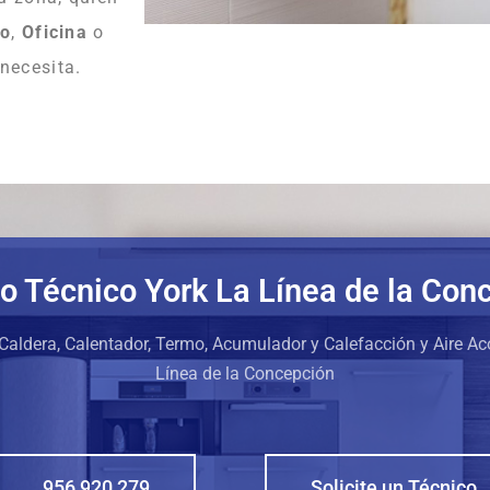
io
,
Oficina
o
 necesita.
io Técnico York La Línea de la Con
Caldera, Calentador, Termo, Acumulador y Calefacción y Aire A
Línea de la Concepción
956 920 279
Solicite un Técnico