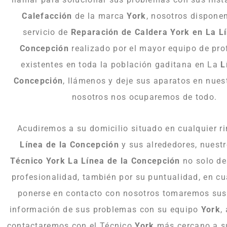
Calefacción
de la marca
York
, nosotros dispone
servicio de
Reparación de Caldera York en La Lí
Concepción
realizado por el mayor equipo de pro
existentes en toda la población gaditana en La
L
Concepción
, llámenos y deje sus aparatos en nue
nosotros nos ocuparemos de todo.
Acudiremos a su domicilio situado en cualquier r
Línea de la Concepción
y sus alrededores, nuest
Técnico York La Línea de la Concepción
no solo de
profesionalidad, también por su puntualidad, en c
ponerse en contacto con nosotros tomaremos sus 
información de sus problemas con su equipo
York
,
contactaremos con el Técnico
York
más cercano a s