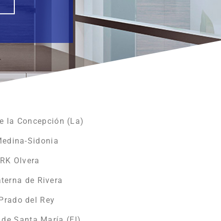
e la Concepción (La)
Medina-Sidonia
ORK Olvera
terna de Rivera
Prado del Rey
 de Santa María (El)