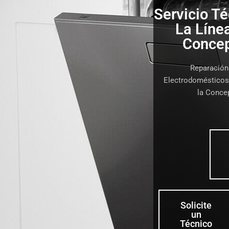
Servicio Té
La Línea
Conce
Reparación
Electrodomésticos 
la Conce
Solicite
un
Técnico