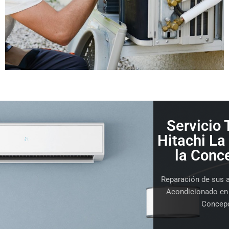
Servicio 
Hitachi La
la Conc
Reparación de sus a
Acondicionado en 
Concep