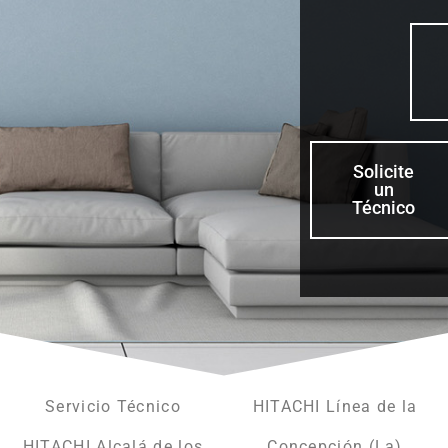
Solicite
un
Técnico
Servicio Técnico
HITACHI Línea de la
HITACHI Alcalá de los
Concepción (La)